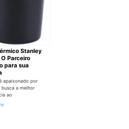
érmico Stanley
 O Parceiro
to para sua
a
é apaixonado por
e busca a melhor
cia ao
re