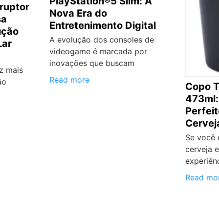
PlayStation®5 Slim: A
ruptor
Nova Era do
sa
Entretenimento Digital
ução
A evolução dos consoles de
Lar
videogame é marcada por
inovações que buscam
z mais
Read more
ão
Copo T
473ml:
Perfei
Cervej
Se você 
cerveja 
experiên
Read mo