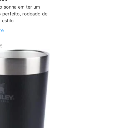
o sonha em ter um
 perfeito, rodeado de
 estilo
re
25