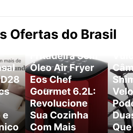
 Ofertas do Brasil
Calo
Fritadeira Sem
Vulc
sal
Óleo Air Fryer
Câm
 D28
Eos Chef
Shi
cs
Gourmet 6.2L:
Velo
Revolucione
Pod
 e
Sua Cozinha
Dua
nico
Com Mais
Que 