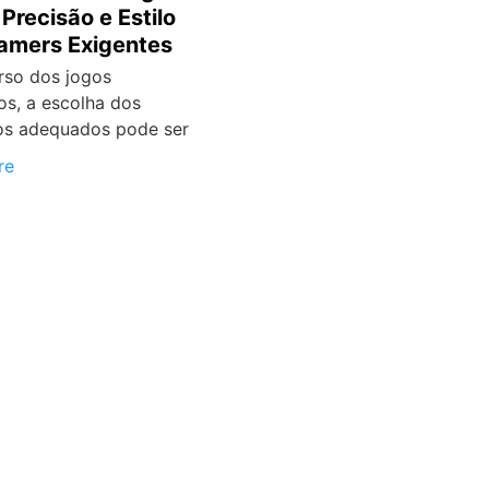
Precisão e Estilo
amers Exigentes
rso dos jogos
os, a escolha dos
cos adequados pode ser
re