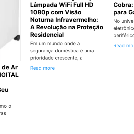
Lâmpada WiFi Full HD
Cobra: 
1080p com Visão
para G
Noturna Infravermelho:
No unive
A Revolução na Proteção
eletrônic
Residencial
periféri
Em um mundo onde a
Read mo
segurança doméstica é uma
prioridade crescente, a
 de Ar
Read more
IGITAL
Seu
omo o
ras