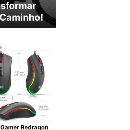
nsformar
 Caminho!
25
 Gamer Redragon