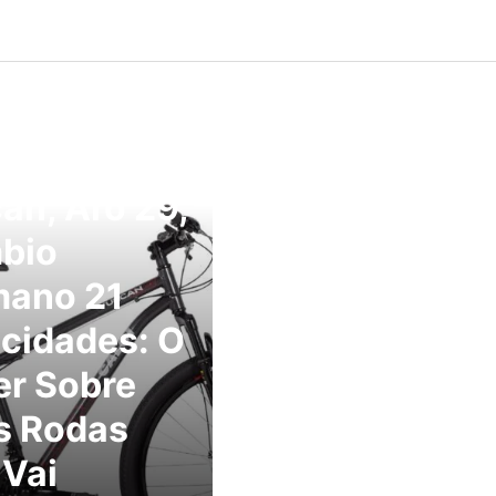
i Bicicleta
an, Aro 29,
bio
mano 21
cidades: O
er Sobre
s Rodas
Vai