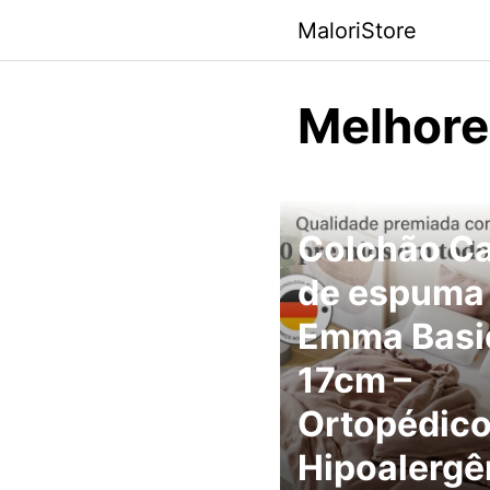
Pular
MaloriStore
para
o
conteúdo
Melhores
Colchão Ca
de espuma
Emma Basi
17cm –
Ortopédico
Hipoalergê