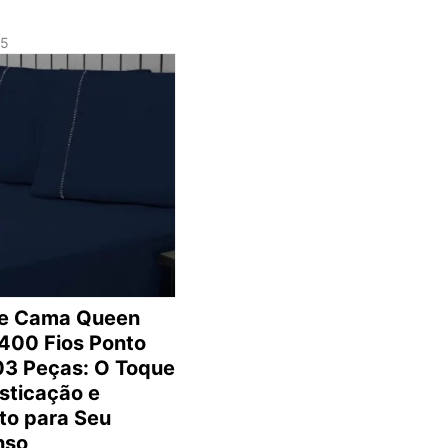
25
de Cama Queen
 400 Fios Ponto
 03 Peças: O Toque
isticação e
to para Seu
nso