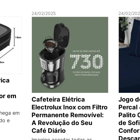
24/02/2025
24/02/20
rica
bor em
Cafeteira Elétrica
Jogo 
Electrolux Inox com Filtro
Percal
chega em
Permanente Removível:
Palito
do e
A Revolução do Seu
de Sof
Café Diário
Confor
Desca
Imagine acordar todas as