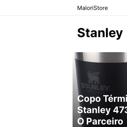
Pular
MaloriStore
para
o
conteúdo
Stanley
Copo Térm
Stanley 47
O Parceiro