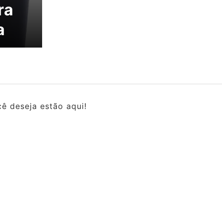
ra
a
ê deseja estão aqui!