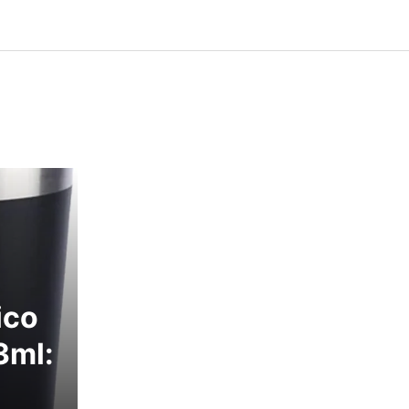
ico
3ml: