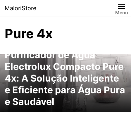
Pular
MaloriStore
para
Menu
o
conteúdo
Pure 4x
Purificador de Água
Electrolux Compacto Pure
4x: A Solução Inteligente
e Eficiente para Água Pura
e Saudável