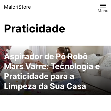
Pular
MaloriStore
para
Menu
o
conteúdo
Praticidade
Aspirador de Pó Robô
Mars Varre: Tecnologia e
Praticidade para a
Limpeza da Sua Casa