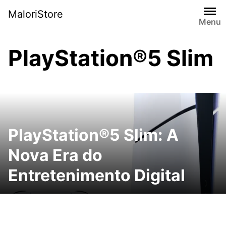
Pular
MaloriStore
para
Menu
o
conteúdo
PlayStation®5 Slim
PlayStation®5 Slim: A
Nova Era do
Entretenimento Digital