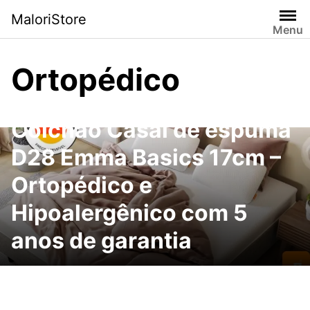
Pular
MaloriStore
para
Menu
o
conteúdo
Ortopédico
Colchão Casal de espuma
D28 Emma Basics 17cm –
Ortopédico e
Hipoalergênico com 5
anos de garantia