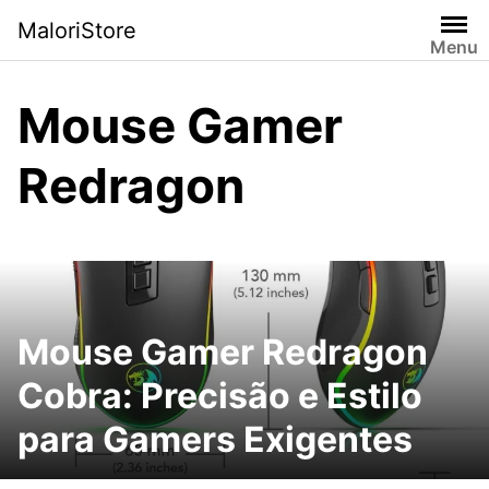
Pular
MaloriStore
para
Menu
o
conteúdo
Mouse Gamer
Redragon
Mouse Gamer Redragon
Cobra: Precisão e Estilo
para Gamers Exigentes