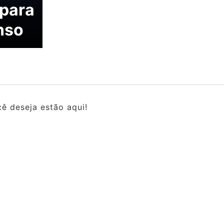
 para
nso
ê deseja estão aqui!