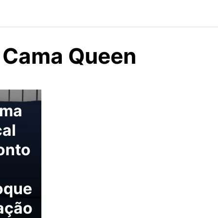
e Cama Queen
ama
al
onto
oque
cação