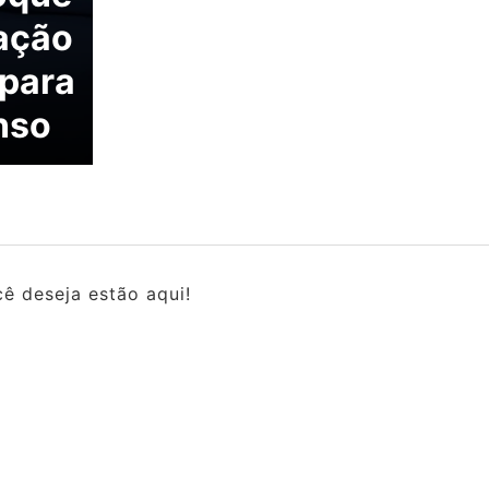
cação
 para
nso
ê deseja estão aqui!