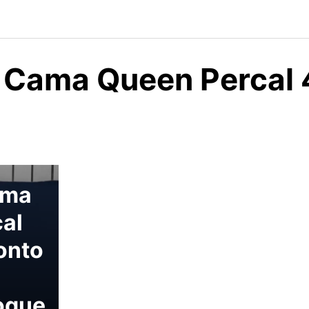
 Cama Queen Percal
ama
al
onto
oque