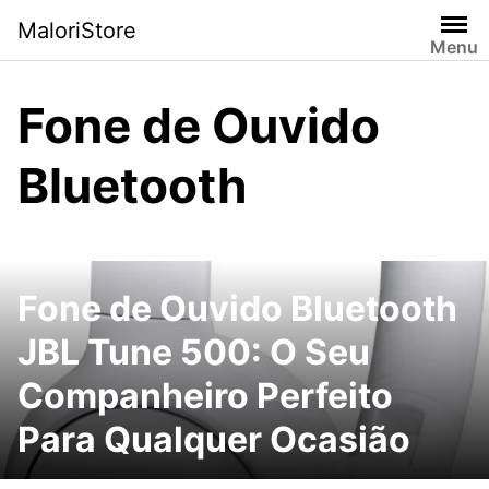
Pular
MaloriStore
para
Menu
o
conteúdo
Fone de Ouvido
Bluetooth
Fone de Ouvido Bluetooth
JBL Tune 500: O Seu
Companheiro Perfeito
Para Qualquer Ocasião