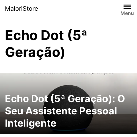
Pular
MaloriStore
para
Menu
o
conteúdo
Echo Dot (5ª
Geração)
Echo Dot (5ª Geração): O
Seu Assistente Pessoal
Inteligente