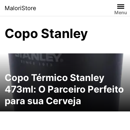
Pular
MaloriStore
para
Menu
o
conteúdo
Copo Stanley
Copo Térmico Stanley
473ml: O Parceiro Perfeito
para sua Cerveja