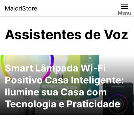
Pular
MaloriStore
para
Menu
o
conteúdo
Assistentes de Voz
Smart Lâmpada Wi-Fi
Positivo Casa Inteligente:
Ilumine sua Casa com
Tecnologia e Praticidade