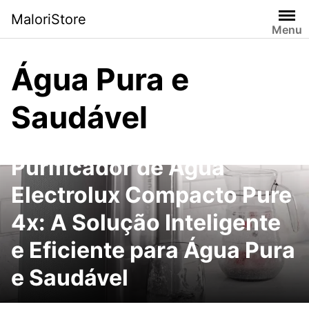
Pular
MaloriStore
para
Menu
o
conteúdo
Água Pura e
Saudável
Purificador de Água
Electrolux Compacto Pure
4x: A Solução Inteligente
e Eficiente para Água Pura
e Saudável